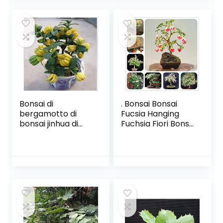
Bonsai
Piccole Piante per
Seedssplants: 13 :
Giardino: 2
Only seeds
Bonsai di
. Bonsai Bonsai
bergamotto di
Fucsia Hanging
bonsai jinhua di
Fuchsia Fiori Bonsai
bonsai,
Autunno Begonia
bergamotto da
Bonsai pianta
dito di cedro, 150
perenne coperta
pezzi: Only Seeds
vaso da giardino
100 Pz: MIX: Only
Seeds