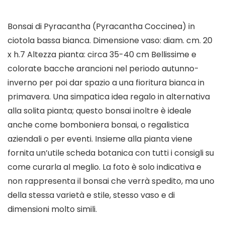
Bonsai di Pyracantha (Pyracantha Coccinea) in
ciotola bassa bianca. Dimensione vaso: diam. cm. 20
x h.7 Altezza pianta: circa 35-40 cm Bellissime e
colorate bacche arancioni nel periodo autunno-
inverno per poi dar spazio a una fioritura bianca in
primavera. Una simpatica idea regalo in alternativa
alla solita pianta; questo bonsai inoltre è ideale
anche come bomboniera bonsai, o regalistica
aziendali o per eventi. Insieme alla pianta viene
fornita un’utile scheda botanica con tutti i consigli su
come curarla al meglio. La foto è solo indicativa e
non rappresenta il bonsai che verrà spedito, ma uno
della stessa varietà e stile, stesso vaso e di
dimensioni molto simili.