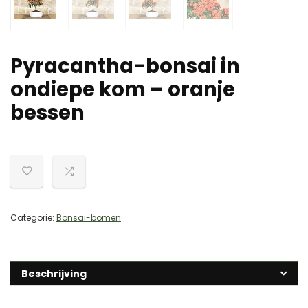
Pyracantha-bonsai in
ondiepe kom – oranje
bessen
Categorie:
Bonsai-bomen
Beschrijving