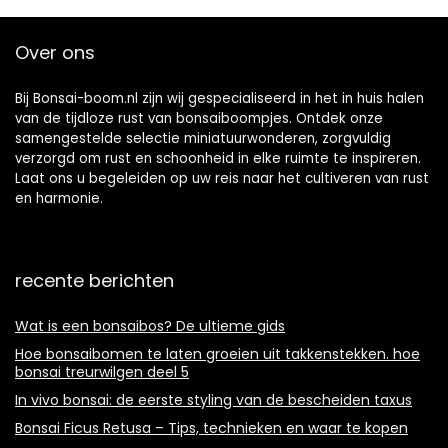
Over ons
Bij Bonsai-boom.nl zijn wij gespecialiseerd in het in huis halen
van de tijdloze rust van bonsaiboompjes. Ontdek onze
samengestelde selectie miniatuurwonderen, zorgvuldig
verzorgd om rust en schoonheid in elke ruimte te inspireren.
Laat ons u begeleiden op uw reis naar het cultiveren van rust
en harmonie.
recente berichten
Wat is een bonsaibos? De ultieme gids
Hoe bonsaibomen te laten groeien uit takkenstekken. hoe
bonsai treurwilgen deel 5
In vivo bonsai: de eerste styling van de bescheiden taxus
Bonsai Ficus Retusa – Tips, technieken en waar te kopen