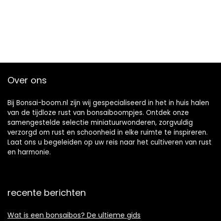
Over ons
Bij Bonsai-boom.nl zijn wij gespecialiseerd in het in huis halen
van de tijdloze rust van bonsaiboompjes. Ontdek onze
samengestelde selectie miniatuurwonderen, zorgvuldig
verzorgd om rust en schoonheid in elke ruimte te inspireren.
Laat ons u begeleiden op uw reis naar het cultiveren van rust
en harmonie.
recente berichten
Wat is een bonsaibos? De ultieme gids