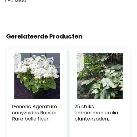
1 Pc seed
Gerelateerde Producten
Generic Ageratum
25 stuks
conyzoides Bonsai
timmerman aralia
Rare belle fleur
plantenzaden,
Bonsai jardin
Balkonplanten
Bonsai Fleur
winterhard, tuin