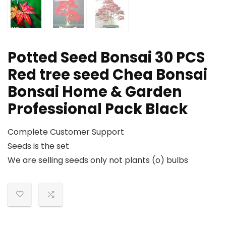
Potted Seed Bonsai 30 PCS
Red tree seed Chea Bonsai
Bonsai Home & Garden
Professional Pack Black
Complete Customer Support
Seeds is the set
We are selling seeds only not plants (o) bulbs