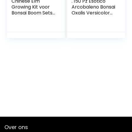
Chinese Elm
. 150 Pz Esotico
Growing Kit voor
Arcobaleno Bonsai
Bonsai Boom Sets
Oxalis Versicolor
& Apparatuur
Fiore, Bonsai
Trifoglio Piante,
Quadrifoglio Bonsai
Oxalis corymbosa
Sementes D: 16:
Only Seeds
Over ons