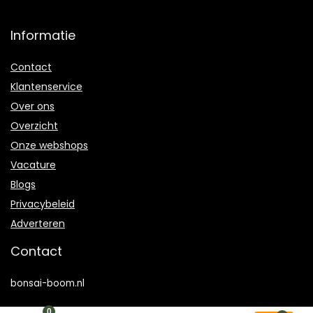
Informatie
Contact
Klantenservice
Over ons
Overzicht
Onze webshops
Vacature
Blogs
Privacybeleid
Adverteren
Contact
bonsai-boom.nl
Postadres: Lakenvelder 3 5507KV Veldhoven Nederland
0