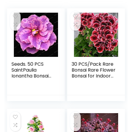
Seeds. 50 PCS
30 PCS/Pack Rare
SaintPaulia
Bonsai Rare Flower
Ionantha Bonsai
Bonsai for Indoor
Beautiful plant
Rooms Bonsai
bonsai bonsai del
Potted Flower
flower n violet
Elegant Mix-Color :
bonsai do it
Light Yellow: Only
yourself house
Seeds
plants household
plants: 6