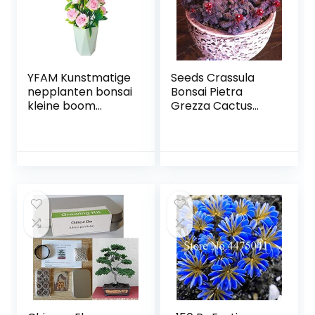
YFAM Kunstmatige
Seeds Crassula
nepplanten bonsai
Bonsai Pietra
kleine boom
Grezza Cactus
potplanten met
Bonsai Esotici
pot ingemaakte
Bonsai Rare 50
ornamenten voor
PCS carnoso De
huisdecoratie
Flores Bonsai
hotel tuin decor
Piccole Piante per
bonsai (Color :
Giardino: 2
Pink)