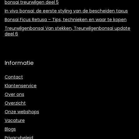
bonsai treurwilgen deel 5
In vivo bonsai: de eerste styling van de bescheiden taxus
Bonsai Ficus Retusa – Tips, technieken en waar te kopen
Treurwilgenbonsai Van stekken, Treurwilgenbonsai update
deel 6
Informatie
Contact
Klantenservice
Over ons
Overzicht
Onze webshops
Vacature
Blogs
Privacybeleid