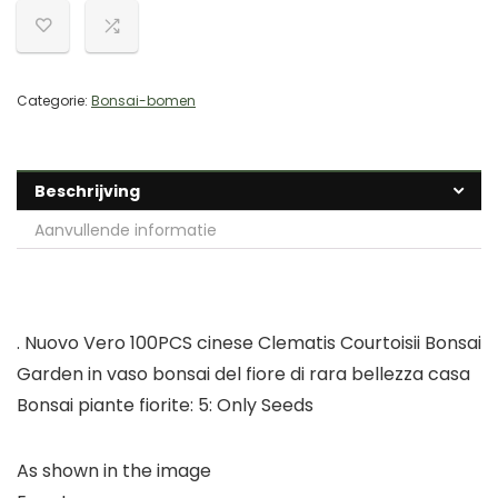
Categorie:
Bonsai-bomen
Beschrijving
Aanvullende informatie
. Nuovo Vero 100PCS cinese Clematis Courtoisii Bonsai
Garden in vaso bonsai del fiore di rara bellezza casa
Bonsai piante fiorite: 5: Only Seeds
As shown in the image