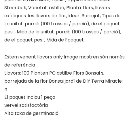
Steenbok, Varietat: astilbe, Planta: flors, llavors
exòtiques: les llavors de flor, kleur: Barrejat, Tipus de
la unitat: porció (100 trossos / porció), de el paquet
pes :, Mida de la unitat: porció (100 trossos / porció),
de el paquet pes :, Mida de l’paquet:
Estem venent llavors only.Image mostren són només
de referència
Llavors: 100 Planten PC astilbe Flors Bonsai s,
barrejada de la flor Bonsai jardí de DIY Terra Miracle:
n
El paquet inclou 1 peça
Servei satisfactòria
Alta taxa de germinació