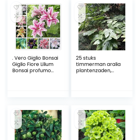
Giardino Bonsai: 7:
Giardino: 2
Only Seeds
. Vero Giglio Bonsai
25 stuks
Giglio Fiore Lilium
timmerman aralia
Bonsai profumo
plantenzaden,
debole Bonsai
Balkonplanten
Vaso da fiori Per la
winterhard, tuin
casa Giardino
verhoogd bed
-50pcs: 12: Only
(Fatsia japonica)
Seeds
potplanten echt,
planten balkon
Bonsai,
bodembedekkerz
aden winterhard
Winterharde