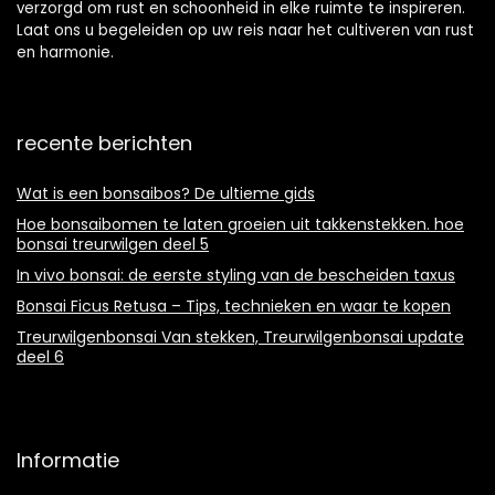
verzorgd om rust en schoonheid in elke ruimte te inspireren.
Laat ons u begeleiden op uw reis naar het cultiveren van rust
en harmonie.
recente berichten
Wat is een bonsaibos? De ultieme gids
Hoe bonsaibomen te laten groeien uit takkenstekken. hoe
bonsai treurwilgen deel 5
In vivo bonsai: de eerste styling van de bescheiden taxus
Bonsai Ficus Retusa – Tips, technieken en waar te kopen
Treurwilgenbonsai Van stekken, Treurwilgenbonsai update
deel 6
Informatie