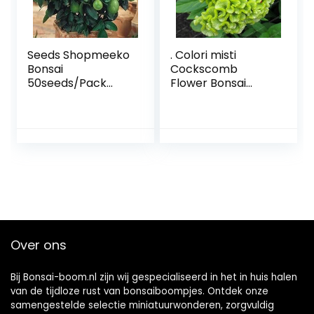
Seeds Shopmeeko
. Colori misti
Bonsai
Cockscomb
50seeds/Pack
Flower Bonsai
Orange Bonsai
cresta di gallo
Bonsai Tangerine
Bonsai pianta
Fruit Oraneg Tree
ornamentale da
for Home : 12
giardino fiori rari
specie Bonsai
bonsai del fiore 100
Pz: 5: Only Seeds
Over ons
Bij Bonsai-boom.nl zijn wij gespecialiseerd in het in huis halen
van de tijdloze rust van bonsaiboompjes. Ontdek onze
samengestelde selectie miniatuurwonderen, zorgvuldig