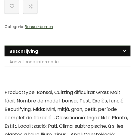
Categorie:
Bonsai-bomen
Beschrijving
Aanvullende informatie
Producttype: Bonsai, Cultting dificultat Grau: Molt
fàcil, Nombre de model: bonsai, Test: Exclòs, funció:
Beautifying, Mida: Mini, mitjà, gran, petit, període
complet de floració :, Classificació: Ingeblikte Planta,
Estil :, Localització: Pati, Clima: subtropische, ú s: les
plantes a l’aire lliure, Tipus :, Appli Constel·lació: