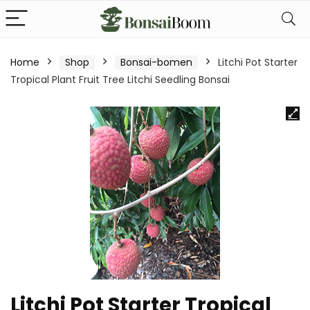
Home
Shop
Bonsai-bomen
Litchi Pot Starter
Tropical Plant Fruit Tree Litchi Seedling Bonsai
Litchi Pot Starter Tropical