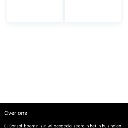
Bonsai bonsai del
Rare Blue Bonsai
fiore Terrazza Fiori
Bonsai Bonsai
Paphiopedilum
agramsers Plants
Slipper Orchid
for planters vase
Bonsai Per la casa
of Flowers: Only
Giardino: 9: Only
seeds
Seeds
Over ons
Bij Bonsai-boom.nl zijn wij gespecialiseerd in het in huis halen