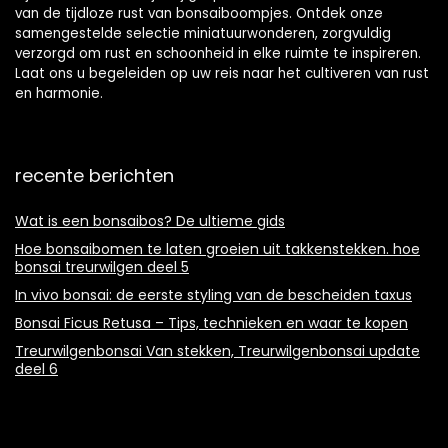
van de tijdloze rust van bonsaiboompjes. Ontdek onze
samengestelde selectie miniatuurwonderen, zorgvuldig
verzorgd om rust en schoonheid in elke ruimte te inspireren.
Laat ons u begeleiden op uw reis naar het cultiveren van rust
en harmonie.
recente berichten
Wat is een bonsaibos? De ultieme gids
Hoe bonsaibomen te laten groeien uit takkenstekken. hoe
bonsai treurwilgen deel 5
In vivo bonsai: de eerste styling van de bescheiden taxus
Bonsai Ficus Retusa – Tips, technieken en waar te kopen
Treurwilgenbonsai Van stekken, Treurwilgenbonsai update
deel 6