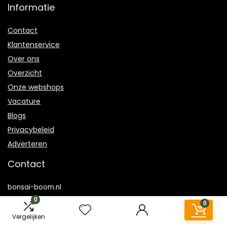
Informatie
Contact
Klantenservice
Over ons
Overzicht
Onze webshops
Vacature
Blogs
Privacybeleid
Adverteren
Contact
bonsai-boom.nl
0
0
Postadres: Lakenvelder 3 5507KV Veldhoven Nederland
Vergelijken