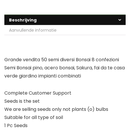
Beschrijving
Aanvullende informatie
Grande vendita 50 semi diversi Bonsai 8 confezioni
Semi Bonsai pino, acero bonsai, Sakura, fai da te casa
verde giardino impianti combinati
Complete Customer Support
Seeds is the set
We are selling seeds only not plants (o) bulbs
Suitable for all type of soil
1 Pc Seeds