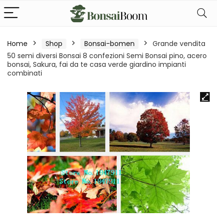
Home
Shop
Bonsai-bomen
Grande vendita
50 semi diversi Bonsai 8 confezioni Semi Bonsai pino, acero
bonsai, Sakura, fai da te casa verde giardino impianti
combinati