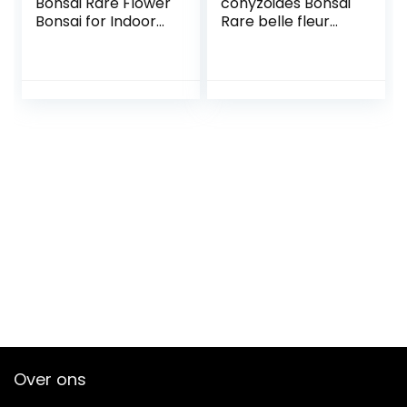
Bonsai Rare Flower
conyzoides Bonsai
Bonsai for Indoor
Rare belle fleur
Rooms Bonsai
Bonsai jardin
Potted Flower
Bonsai Fleur
Elegant Mix-Color :
Balcon Plante 100
Light Yellow: Only
Pcs Plante en
Seeds
seed: 3: Only seeds
Over ons