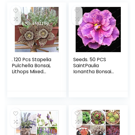
. 120 Pcs Stapelia
Seeds. 50 PCS
Pulchella Bonsai,
SaintPaulia
Lithops Mixed
Ionantha Bonsai
Succulents Raw
Beautiful plant
Stone Cactus
bonsai bonsai del
Bonsai For Home
flower n violet
Garden Flower
bonsai do it
Bonsai
yourself house
Seedssplants: 13 :
plants household
Only seeds
plants: 6