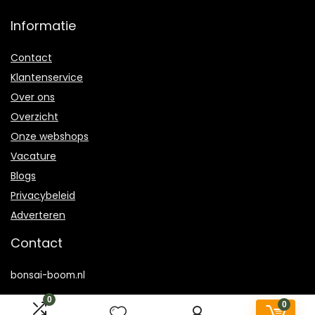
Informatie
Contact
Klantenservice
Over ons
Overzicht
Onze webshops
Vacature
Blogs
Privacybeleid
Adverteren
Contact
bonsai-boom.nl
0
Postadres: Lakenvelder 3 5507KV Veldhoven Nederland
0