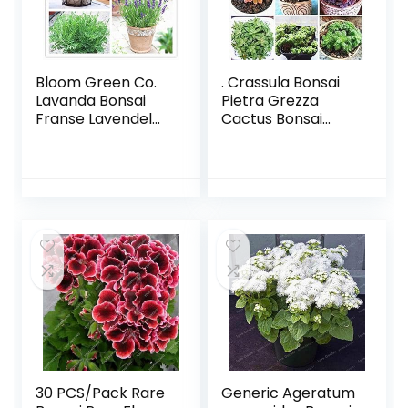
Bloom Green Co.
. Crassula Bonsai
Lavanda Bonsai
Pietra Grezza
Franse Lavendel
Cactus Bonsai
Bonsai molto
Esotici Bonsai Rare
profumato
100 PCS carnoso
crescita Naturale
De Flores Bonsai
Bonsai giardino
piccole piante per
Della casa in Vaso
giardino: MIX: Only
Della pianta dei
Seeds
Bonsai 100 st/zakje
30 PCS/Pack Rare
Generic Ageratum