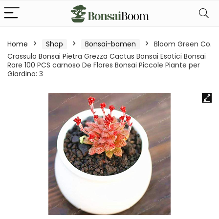
Home
Shop
Bonsai-bomen
Bloom Green Co.
Crassula Bonsai Pietra Grezza Cactus Bonsai Esotici Bonsai
Rare 100 PCS carnoso De Flores Bonsai Piccole Piante per
Giardino: 3