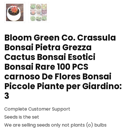
Bloom Green Co. Crassula
Bonsai Pietra Grezza
Cactus Bonsai Esotici
Bonsai Rare 100 PCS
carnoso De Flores Bonsai
Piccole Piante per Giardino:
3
Complete Customer Support
Seeds is the set
We are selling seeds only not plants (o) bulbs