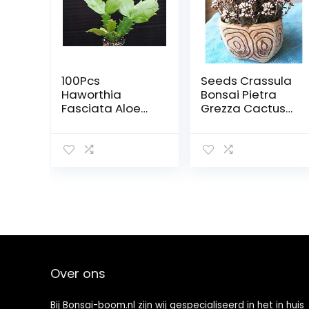
100Pcs
Seeds Crassula
Haworthia
Bonsai Pietra
Fasciata Aloe
Grezza Cactus
Vera Bonsai
Bonsai Esotici
Bonsai Mini
Bonsai Rare 50
Bonsai Lithop
PCS carnoso De
Flower Pot
Flores Bonsai
Piccole Piante
per Giardino: 4
Over ons
Bij Bonsai-boom.nl zijn wij gespecialiseerd in het in huis