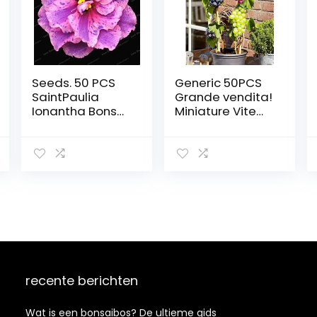
Seeds. 50 PCS
Generic 50PCS
SaintPaulia
Grande vendita!
Ionantha Bonsai
Miniature Vite
Beautiful plant
Bonsai Pianta
bonsai bonsai
da frutta
del flower n
biologica di
violet bonsai do
frutta Bonsai
it yourself house
Bonsai Piante
plants
succulente: 1:
household
Only seeds
plants: 6
recente berichten
Wat is een bonsaibos? De ultieme gids