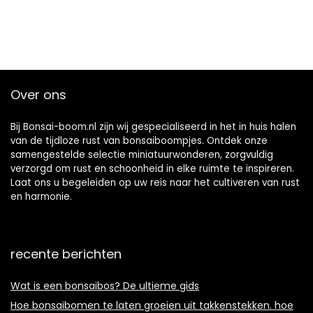
Over ons
Bij Bonsai-boom.nl zijn wij gespecialiseerd in het in huis halen
van de tijdloze rust van bonsaiboompjes. Ontdek onze
samengestelde selectie miniatuurwonderen, zorgvuldig
verzorgd om rust en schoonheid in elke ruimte te inspireren.
Laat ons u begeleiden op uw reis naar het cultiveren van rust
en harmonie.
recente berichten
Wat is een bonsaibos? De ultieme gids
Hoe bonsaibomen te laten groeien uit takkenstekken. hoe