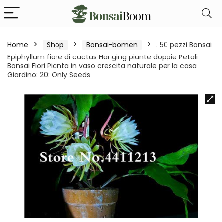
Home
Shop
Bonsai-bomen
. 50 pezzi Bonsai
Epiphyllum fiore di cactus Hanging piante doppie Petali
Bonsai Fiori Pianta in vaso crescita naturale per la casa
Giardino: 20: Only Seeds