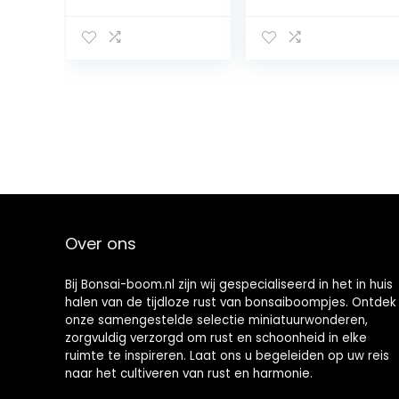
Fiore Cherry
Beautiful plant
Blossoms Cherry
bonsai bonsai
Tree
del flower n
ornamentale
violet bonsai do
pianta 10pcs /
it yourself house
pacchetto casa
plants
Giardino Bonsai:
household
7: Only Seeds
plants: 6
Over ons
Bij Bonsai-boom.nl zijn wij gespecialiseerd in het in huis
halen van de tijdloze rust van bonsaiboompjes. Ontdek
onze samengestelde selectie miniatuurwonderen,
zorgvuldig verzorgd om rust en schoonheid in elke
ruimte te inspireren. Laat ons u begeleiden op uw reis
naar het cultiveren van rust en harmonie.