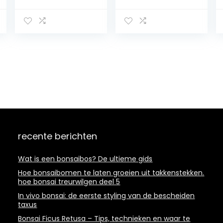
cresta di gallo
Maple Seeds
Bonsai pianta
Rare Blue Bonsai
ornamentale da
Bonsai Bonsai
giardino fiori rari
agramsers
specie Bonsai
Plants for
bonsai del fiore
planters vase of
100 Pz: 5: Only
Flowers: Only
Seeds
seeds
recente berichten
Wat is een bonsaibos? De ultieme gids
Hoe bonsaibomen te laten groeien uit takkenstekken.
hoe bonsai treurwilgen deel 5
In vivo bonsai: de eerste styling van de bescheiden
taxus
Bonsai Ficus Retusa – Tips, technieken en waar te