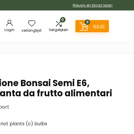
Nieuws en blogs lezen
0
0
€
0.00
Login
Vergelijken
verlanglijst
ione Bonsai Semi E6,
anta da frutto alimentari
port
 not plants (o) bulbs