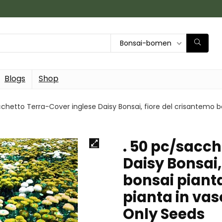
Bonsai-bomen
Blogs
Shop
cchetto Terra-Cover inglese Daisy Bonsai, fiore del crisantemo b
. 50 pc/sacc
Daisy Bonsai,
bonsai piant
pianta in vas
Only Seeds