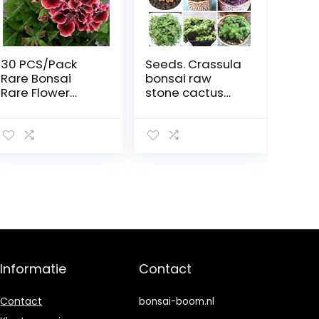
30 PCS/Pack
Seeds. Crassula
Rare Bonsai
bonsai raw
Rare Flower
stone cactus
Bonsai for
bonsai exotic
Indoor Rooms
bonsai rare 50
Bonsai Potted
pcs fleshy de
Flower Elegant
flores bonsai
Mix-Color : Light
small garden
Yellow: Only
plants: mix
Seeds
Informatie
Contact
Contact
bonsai-boom.nl