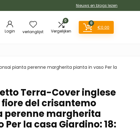
Nieuws en blogs lezen
0
0
€
0.00
Login
Vergelijken
verlanglijst
onsai pianta perenne margherita pianta in vaso Per la
hetto Terra-Cover inglese
 fiore del crisantemo
a perenne margherita
o Per la casa Giardino: 18: