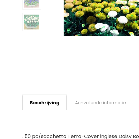
Beschrijving
Aanvullende informatie
. 50 pc/sacchetto Terra-Cover inglese Daisy Bon