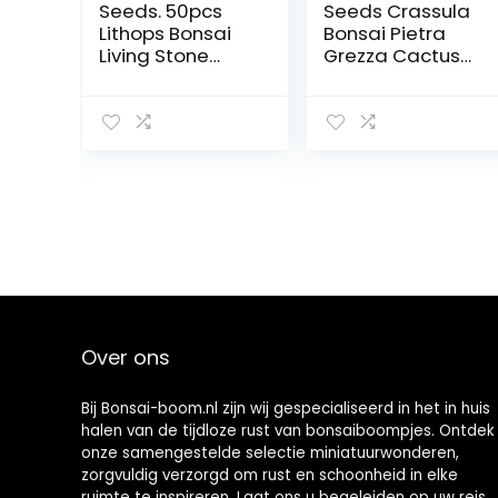
Seeds. 50pcs
Seeds Crassula
Lithops Bonsai
Bonsai Pietra
Living Stone
Grezza Cactus
Flower Cactus
Bonsai Esotici
bonsai rare
Bonsai Rare 50
succulent
PCS carnoso De
bonsai bonsai
Flores Bonsai
fleshy easy
Piccole Piante
plant growing
per Giardino: 2
garden
Over ons
Bij Bonsai-boom.nl zijn wij gespecialiseerd in het in huis
halen van de tijdloze rust van bonsaiboompjes. Ontdek
onze samengestelde selectie miniatuurwonderen,
zorgvuldig verzorgd om rust en schoonheid in elke
ruimte te inspireren. Laat ons u begeleiden op uw reis