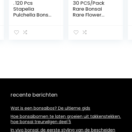
. 120 Pcs
30 PCS/Pack
Stapelia
Rare Bonsai
Pulchella Bonsai,
Rare Flower
Lithops Mixed
Bonsai for
Succulents Raw
Indoor Rooms
Stone Cactus
Bonsai Potted
Bonsai For Home
Flower Elegant
Garden Flower
Mix-Color : Light
Bonsai
Yellow: Only
Seedssplants: 13
Seeds
: Only seeds
recente berichten
Wat is een bonsaibos? De ultieme gids
Hoe bonsaibomen te laten groeien uit takkenstekken.
hoe bonsai treurwilgen deel 5
In vivo bonsai: de eerste styling van de bescheiden