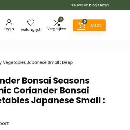
Nieuws en blogs lezen
0
0
€
0.00
Login
Vergelijken
verlanglijst
ny Vegetables Japanese Small : Deep
ander Bonsai Seasons
nic Coriander Bonsai
tables Japanese Small :
port