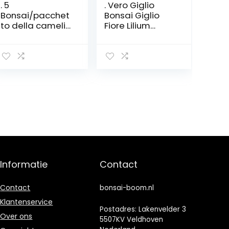
. 5
. Vero Giglio
Bonsai/pacchet
Bonsai Giglio
to della camelia
Fiore Lilium
bonsai fai da te
Bonsai profumo
Piante in vaso
debole Bonsai
bonsai del fiore
Vaso da fiori Per
perenni coperta
la casa Giardino
all’aperto di
-50pcs: 12: Only
piante bonsai
Seeds
pentola per il
giardino
domestico: 7:
Only Seeds
Informatie
Contact
Contact
bonsai-boom.nl
Klantenservice
Postadres: Lakenvelder 3
Over ons
5507KV Veldhoven