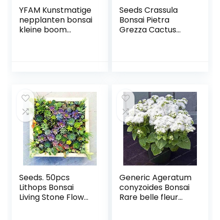
YFAM Kunstmatige
Seeds Crassula
nepplanten bonsai
Bonsai Pietra
kleine boom
Grezza Cactus
potplanten met
Bonsai Esotici
pot ingemaakte
Bonsai Rare 50
ornamenten voor
PCS carnoso De
huisdecoratie
Flores Bonsai
hotel tuin decor
Piccole Piante per
bonsai (Color :
Giardino: 4
Pink)
Seeds. 50pcs
Generic Ageratum
Lithops Bonsai
conyzoides Bonsai
Living Stone Flower
Rare belle fleur
Cactus bonsai rare
Bonsai jardin
succulent bonsai
Bonsai Fleur