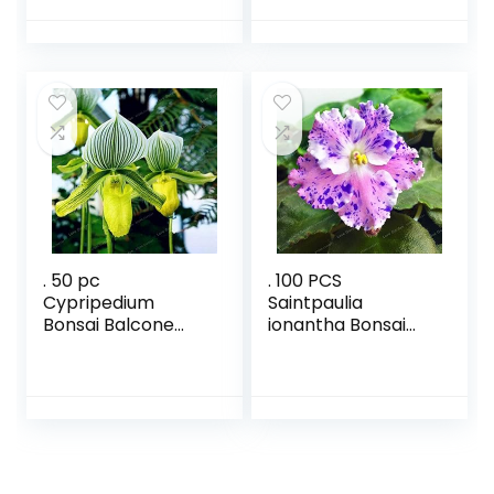
bonsai fleshy easy
Balcon Plante 100
plant growing
Pcs Plante en
garden
seed: 3: Only seeds
. 50 pc
. 100 PCS
Cypripedium
Saintpaulia
Bonsai Balcone
ionantha Bonsai
Bonsai bonsai del
bella pianta bonsai
fiore Terrazza Fiori
bonsai del fiore
Paphiopedilum
African Violet
Slipper Orchid
Bonsai fai da te
Bonsai Per la casa
piante di giardino
Giardino: 9: Only
domestiche: 1: Only
Seeds
Seeds