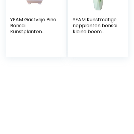
YFAM Gastvrije Pine
YFAM Kunstmatige
Bonsai
nepplanten bonsai
Kunstplanten
kleine boom
Bonsai Kleine Boom
potplanten met
Pot Plant Fake
pot ingemaakte
ingemaakte
ornamenten voor
Ornamenten voor
huisdecoratie hotel
Woondecoratie
tuin decor bonsai
Hotel Tuin Decor
(Color : Pink)
(Color : Yellow)