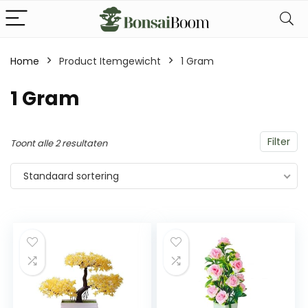
Home
Product Itemgewicht
‎1 Gram
‎1 Gram
Filter
Toont alle 2 resultaten
Standaard sortering